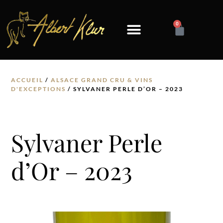
0
VINS ALBERT KLUR
NOS VINS D’ALSACE
ACCUEIL
/
ALSACE GRAND CRU & VINS
D'EXCEPTIONS
/ SYLVANER PERLE D’OR – 2023
Sylvaner Perle
d’Or – 2023